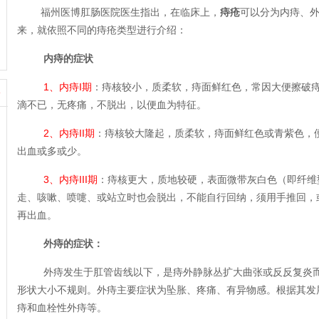
福州医博肛肠医院医生指出，在临床上，
痔疮
可以分为内痔、
来，就依照不同的痔疮类型进行介绍：
内痔的症状
1、内痔I期
：痔核较小，质柔软，痔面鲜红色，常因大便擦破
+
滴不已，无疼痛，不脱出，以便血为特征。
2、内痔II期
：痔核较大隆起，质柔软，痔面鲜红色或青紫色，
出血或多或少。
3、内痔III期
：痔核更大，质地较硬，表面微带灰白色（即纤维
走、咳嗽、喷嚏、或站立时也会脱出，不能自行回纳，须用手推回，
再出血。
外痔的症状：
外痔发生于肛管齿线以下，是痔外静脉丛扩大曲张或反反复炎而
形状大小不规则。外痔主要症状为坠胀、疼痛、有异物感。根据其发
痔和血栓性外痔等。