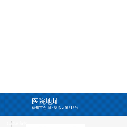
医院地址
福州市仓山区则徐大道318号
（三叉街新村）
→