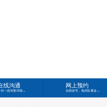
在线沟通
网上预约
一对一咨询更详细
→
自助挂号，免排队看诊
→