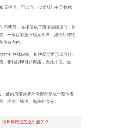
般无疼痛，不出血，仅觉肛门有异物感，
时不明显，在排便或下蹲增加腹压时，肿
软。一般仅有坠胀感无疼痛，如便后肿物
多伴有内痔。
致痔外静脉破裂、血快凝结而形成血栓。
感，稍触碰即引起疼痛，因此排便、坐
，使内痔部分和外痔部分形成一整体者
垂、疼痛、瘙痒、黏液外溢等。
：
福州痔疮是怎么引起的？