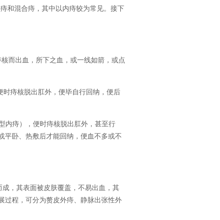
外痔和混合痔，其中以内痔较为常见。接下
痔核而出血，所下之血，或一线如箭，或点
便时痔核脱出肛外，便毕自行回纳，便后
型内痔），便时痔核脱出肛外，甚至行
或平卧、热敷后才能回纳，便血不多或不
成，其表面被皮肤覆盖，不易出血，其
展过程，可分为赘皮外痔、静脉出张性外