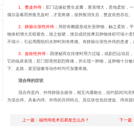
1、赘皮外痔
：肛门边缘处赘生皮瓣，逐渐增大，质地柔软，一
偶尔染毒而肿胀充血时，才觉疼痛，俟肿胀消失后，赘皮依然存在。
2、静脉出张性外痔
：局部有椭圆形或长形肿物，触之柔软，平
物体积增大呈暗紫色，按之较硬，便后或经按摩后肿物体积可缩小变
不缩小，引起周围组织水肿时则有疼痛。有静脉出张性外痔的患者，
3、血栓性外痔
：因便秘而在排便时用力过猛，或剧烈运动后，
它的临床表现：肛门部突然剧烈疼痛，并出现一肿物，这肿物十分敏
下、走路，甚至咳嗽等动作时均可加重疼痛。
混合痔的症状
混合痔是内、外痔静脉丛曲张，相互沟通吻合，括约肌间沟消失
为混合痔。具备内痔、外痔的共同特点。其症状也包括便血、痔块脱
上一篇：
福州痔疮术后易发怎么办？
下一篇